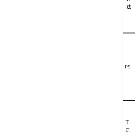
法
PS
千
鹿