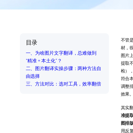
不管
目录
材，
一、为啥图片文字翻译，总难做到
图片
“精准 + 本土化”？
提取
二、图片翻译实操步骤：两种方法自
检）
由选择
符合
三、方法对比：选对工具，效率翻倍
调整
效果
其实
准提
图排
用反