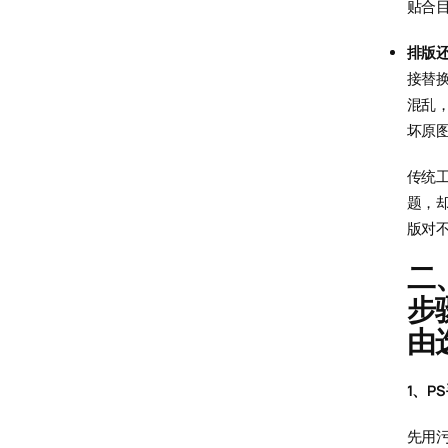
贴合
排版
接替
混乱
坏原
传统工
题，却
版对不
二
步
由
1、P
先用