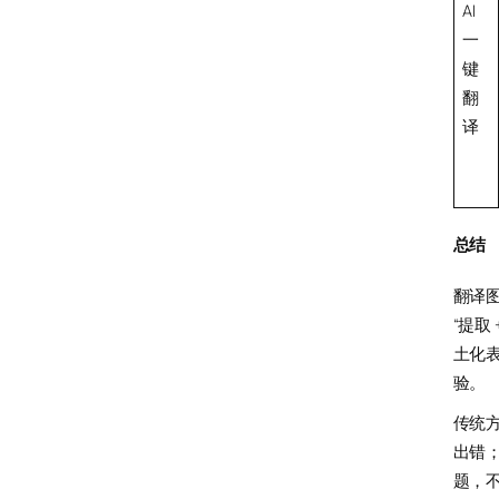
AI
一
键
翻
译
总结
翻译
“提取 
土化表
验。
传统
出错；
题，