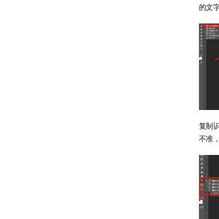
的文
复制
不准