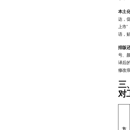
本土
达，促
上市
语，
排版
号、
译后
修改
三
对
方