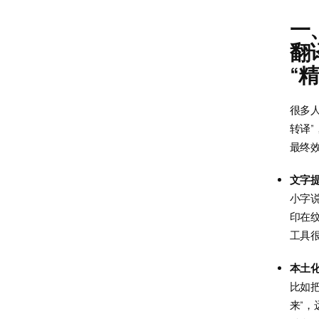
一
翻
“精
很多人
转译
最终
文字
小字
印在
工具
本土
比如把 
来”，