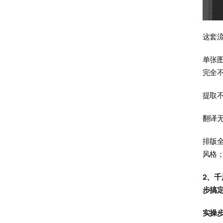
这套
单张图
完全
提取
翻译
排版
风格
2、千
步搞
实操