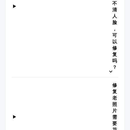
不
清
人
脸
，
可
以
修
复
吗
？
修
复
老
照
片
需
要
花