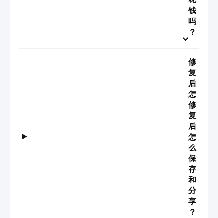
钱
吗
？
修
复
后
怎
修
复
后
怎
么
保
存
和
分
享
？