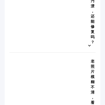
污
渍
，
还
能
修
复
吗
？
老
照
片
模
糊
不
清
，
看