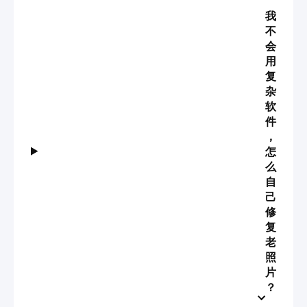
我
不
会
用
复
杂
软
件
，
怎
么
自
己
修
复
老
照
片
？