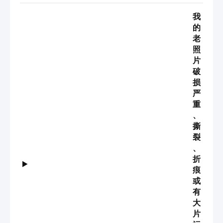
我
的
老
照
片
破
损
严
重
、
撕
裂
、
折
痕
或
有
大
片