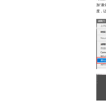
加“液
度，