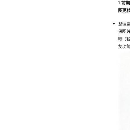
1. 
图更
整理
保图
糊（
复功