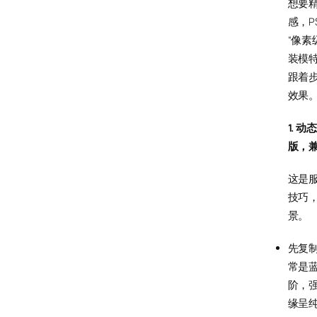
想要
感，
“像素
装模
跟着
效果
1. 
版，
这是
技巧
景。
先复
常是蓝
阶，
缘呈