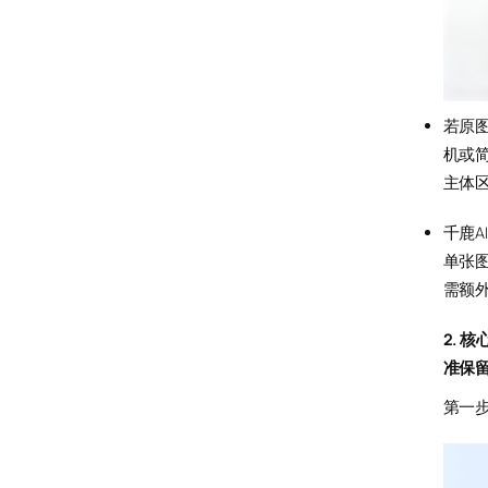
若原
机或
主体区
千鹿A
单张图
需额
2. 
准保
第一