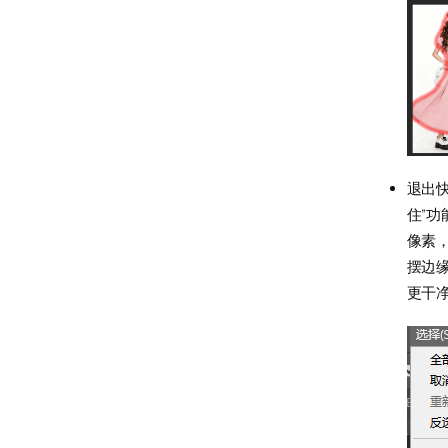
退出
住”功
像素，
摆边
更干