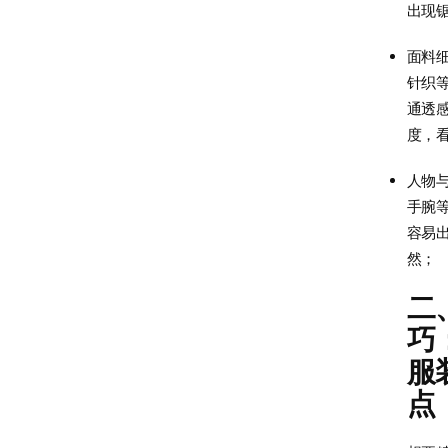
出现
面料
针织
通透
度，
人物
手腕
容易
然；
二
巧
服
点