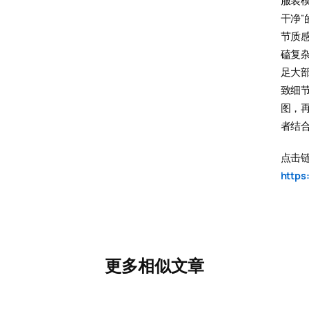
服装
干净
节质
磕复杂
足大
致细节
图，
者结
点击
https:
更多相似文章