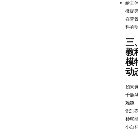
给主体
微提亮
在背
料的
三
教
模
动
如果
千鹿A
难题—
识别衣
秒就
小白