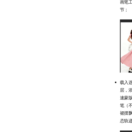
画笔
节；
载入
层，
速蒙
笔（不
裙摆
态轨