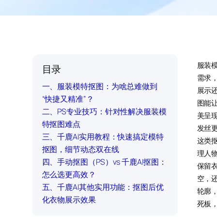
服装
目录
需求
一、服装模特抠图：为啥总难做到
展示
“快捷又精准”？
图能
二、PS专业技巧：针对性解决服装模
美呈
特抠图难点
发丝
三、千鹿AI实用教程：快速搞定模特
这类
抠图，细节动态双在线
理人
四、手动抠图（PS）vs 千鹿AI抠图：
保留
怎么选更高效？
空，
五、千鹿AI其他实用功能：抠图后优
轮廓
化衣物展示效果
死板