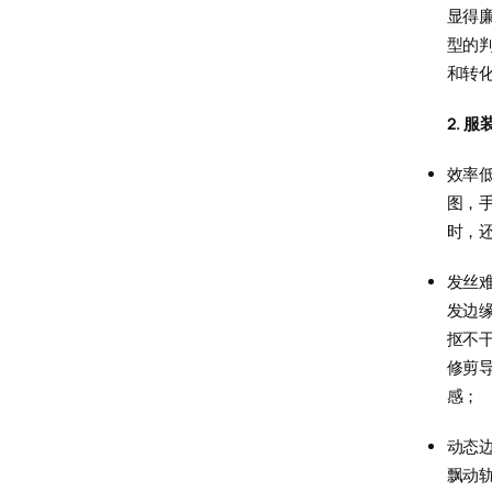
显得
型的
和转
2. 
效率
图，手
时，
发丝
发边
抠不
修剪
感；
动态
飘动