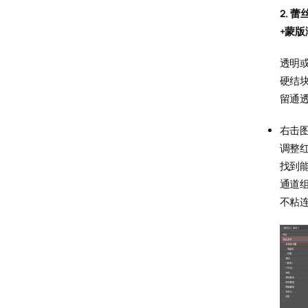
2. 
+蒙
透明
硬结
留通
右击
调整
找到
通道
不粘