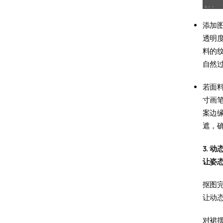
添加图
透明
料的
自然
若面
寸画笔
案边
遮，
3
. 
让姿
抠图
让动
对裙