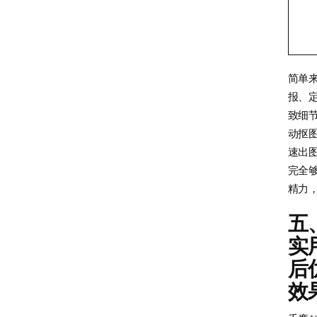
简单
报、
致细
动抠
速出图
完全
精力，
五
实
后
效