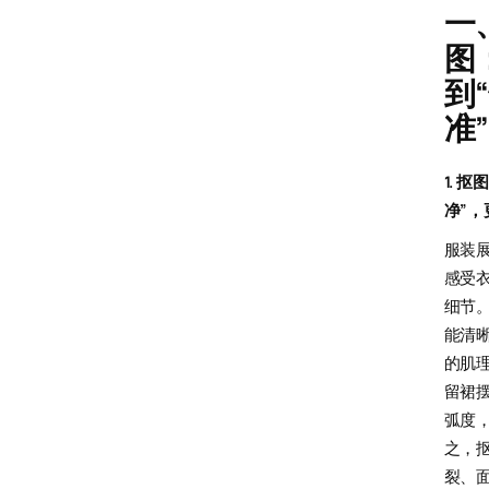
一
图
到
准
1. 
净”，
服装
感受
细节
能清
的肌
留裙
弧度
之，
裂、