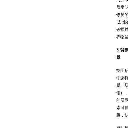
后用“
修复
“去除
破损
衣物
3. 
景
抠图后
中选
景、
馆）
的展
素可
版，