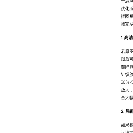
千鹿A
优化
抠图
接完
1. 
若原
图后可
能降
针织
30%
放大
合大
2. 
如果
污渍