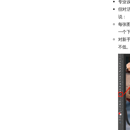
专业
但对
说：
每张图
一个
对新
不低