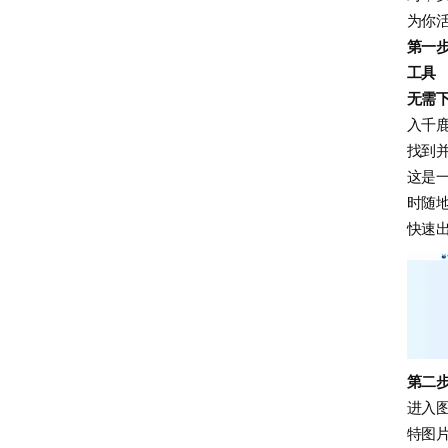
为你
第一
工具
无需
入千鹿
找到
这是
时随
快速
第二
进入
特图