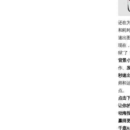
还在
和耗
速出
现在
狱”了
背景
作、
秒速
师和
点。
点击
让你
动海
赢得
千鹿A