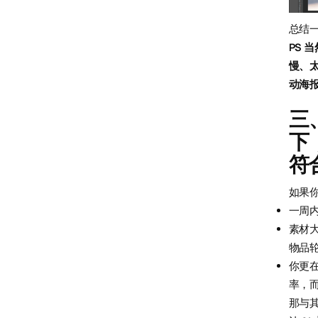
总结
PS 
慢、
动海
三
下
符
如果
一周
素材
物品
你更
率，而
那与其