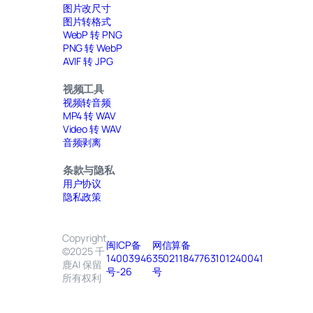
图片改尺寸
图片转格式
WebP 转 PNG
PNG 转 WebP
AVIF 转 JPG
视频工具
视频转音频
MP4 转 WAV
Video 转 WAV
音频剥离
条款与隐私
用户协议
隐私政策
Copyright
闽ICP备
网信算备
©2025 千
14003946
350211847763101240041
鹿AI 保留
号-26
号
所有权利