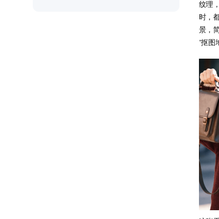
纹理
时，
景，
“抠图