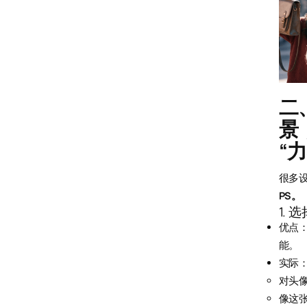
二
景
“
很多
PS。
1. 
优点
能。
实际
对头
像这