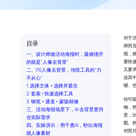
对于
目录
师而
一、设计师做活动海报时，最难绕开
报，
的就是“人像去背景”
要快
二、PS人像去背景，传统工具的“力
又要
不从心”
这其中
1. 选择主体 + 选择并遮住
键、
2. 套索 / 快速选择工具
你可
3. 钢笔 + 通道 + 蒙版精修
物，
三、活动海报场景下，AI 去背景更符
景，
合实际需求
图。
四、实操演示：用千鹿AI，秒出海报
对照
级人像素材