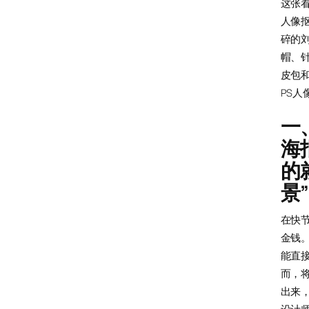
这张
人像抠
碎的
帽、
皮包
PS人
一
海
的
景
在快
金钱
能直
而，
出来