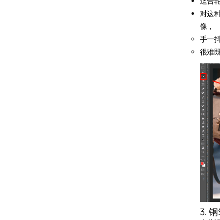
适合
对这
像，
手一
很难
3. 