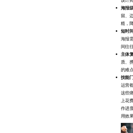
设计
海报
留、
糙，
短时
海报
间往
主体
质、
的难
技能
运营
这些
上花
作进
用效