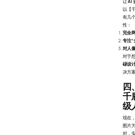
让
AI
以【千
有几
性：
完全
专注“
对人
对于
碌设
决方
四
千
级
现在
图片为
对，