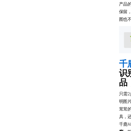
产品
保留
图也
千
识
品
只需
明图
茸茸
具，
千鹿A