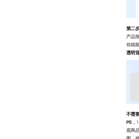
第二
产品
你就
透明
不需
PS
，
底商
图、