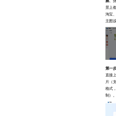
廓
。
景上
淘宝
主图
第一
直接
片（支
格式
制）