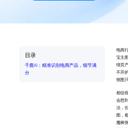
电商
目录
宝主
千鹿AI：精准识别电商产品，细节满
情页
分
不开
抠图
相信
会想到
法，
图，
魔棒