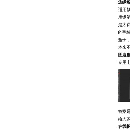
边缘
适用
用钢
是太
的毛
瓶子
本来
图速
专用
答案
给大
在线抠