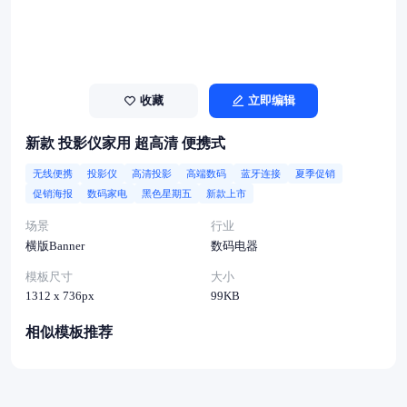
收藏
立即编辑
新款 投影仪家用 超高清 便携式
无线便携
投影仪
高清投影
高端数码
蓝牙连接
夏季促销
促销海报
数码家电
黑色星期五
新款上市
场景
行业
横版Banner
数码电器
模板尺寸
大小
1312 x 736px
99KB
相似模板推荐