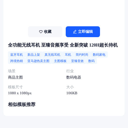
收藏
立即编辑
全功能无线耳机 至臻音频享受 全新突破 120H超长待机
蓝牙耳机
新品上架
真无线耳机
耳机
简约时尚
数码家电
跨境热销
亚马逊热卖主图
主图模板
至臻音效
数码
场景
行业
商品主图
数码电器
模板尺寸
大小
1080 x 1080px
106KB
相似模板推荐