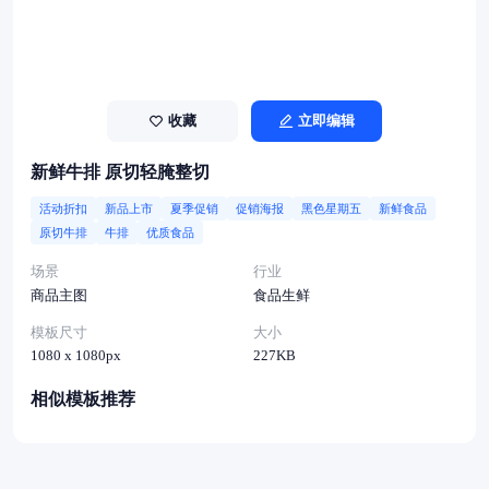
收藏
立即编辑
新鲜牛排 原切轻腌整切
活动折扣
新品上市
夏季促销
促销海报
黑色星期五
新鲜食品
原切牛排
牛排
优质食品
场景
行业
商品主图
食品生鲜
模板尺寸
大小
1080 x 1080px
227KB
相似模板推荐