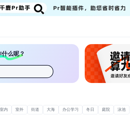
作什么呢？
室内
室外
街道
大海
办公学习
冬日
庭院
泳池