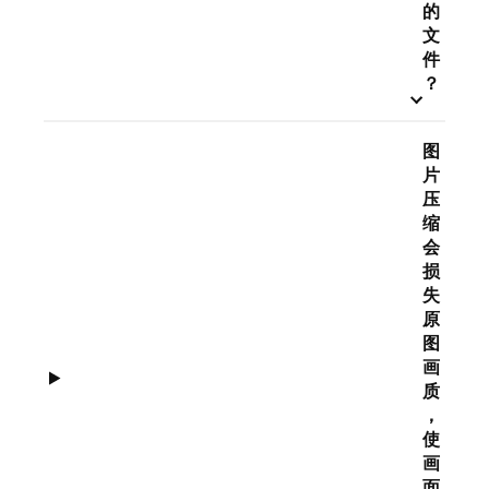
的
文
件
？
图
片
压
缩
会
损
失
原
图
画
质
，
使
画
面