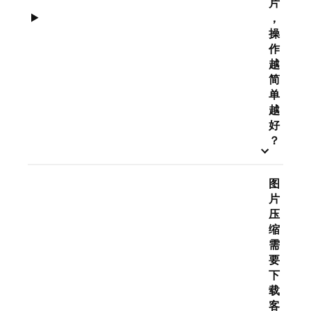
片
，
操
作
越
简
单
越
好
？
图
片
压
缩
需
要
下
载
客