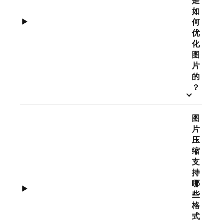
如
何
优
化
图
片
的
？
图
片
压
缩
支
持
哪
些
格
式