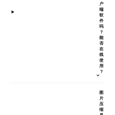
户
端
软
件
吗
？
能
否
在
线
使
用
？
图
片
压
缩
是