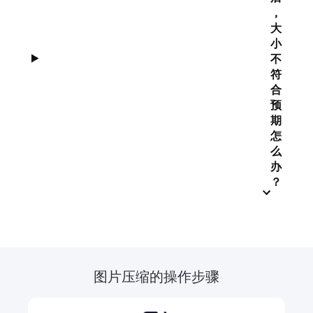
，
大
小
不
符
合
预
期
怎
么
办
？
图片压缩的操作步骤
Slide 3 of 3