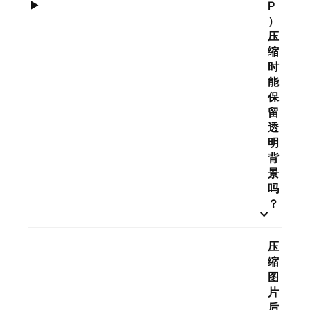
P
）
压
缩
时
能
保
留
透
明
背
景
吗
？
压
缩
图
片
后