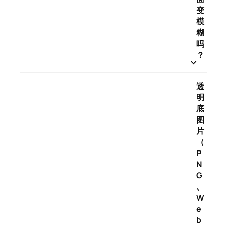
变
模
糊
吗
？
透
明
底
图
片
（
P
N
G
、
W
e
b